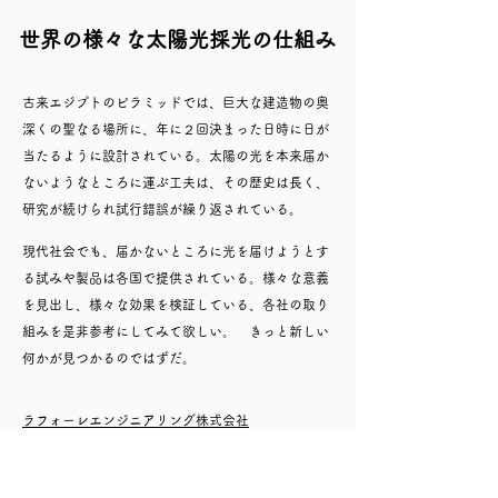
世界の様々な太陽光採光の仕組み
古来エジプトのピラミッドでは、巨大な建造物の奥
深くの聖なる場所に、年に２回決まった日時に日が
当たるように設計されている。太陽の光を本来届か
ないようなところに運ぶ工夫は、その歴史は長く、
研究が続けられ試行錯誤が繰り返されている。
現代社会でも、届かないところに光を届けようとす
る試みや製品は各国で提供されている。様々な意義
を見出し、様々な効果を検証している、各社の取り
組みを是非参考にしてみて欲しい。 きっと新しい
何かが見つかるのではずだ。
ラフォーレエンジニアリング株式会社
Parans Solar Lighting AB
Solros AB