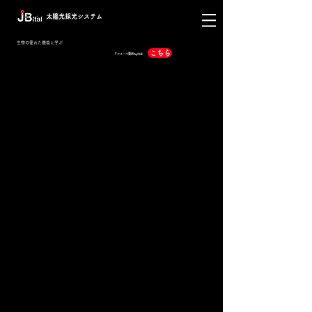
太陽光採光システム
生物の優れた機能に学ぶ
こちら
アルコール製剤​Ag75は
太陽光採光システム
KAISEI
®️
集光・導光・照光
３つの仕組みで
自然の太陽の光を
“そのまま”、
欲しい場所に