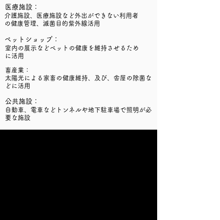
医療施設：
介護施設、医療施設など外出ができない利用者
の健康管理、滅菌目的紫外線活用
ペットショップ：
室内の展示などペットの健康を維持させるため
に活用
畜産業：
太陽光による家畜の健康維持、及び、舎屋の除菌な
どに活用
公共施設：
自動車、電車などトンネルや地下駐車場で照明が必
要な施設
取扱商品①
『
KAISEI 60
』業務用60眼
参考価格 2,200万円（税別）
詳細はお問い合わせください
照射エリア 500㎡ (注）