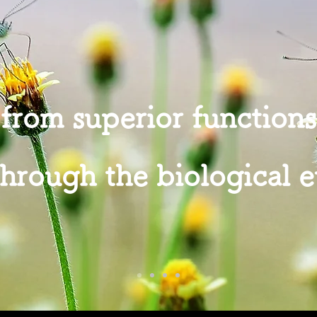
from superior functions o
through the biological 