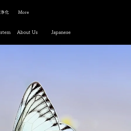
質浄化
More
ystem
About Us
Japanese