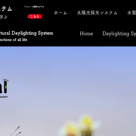
ステム
アルコール製剤​Ag75は
ホーム
太陽光採光システム
水
学ぶ
こちら
atural Daylighting System
Home
Daylighting S
ctions of all life