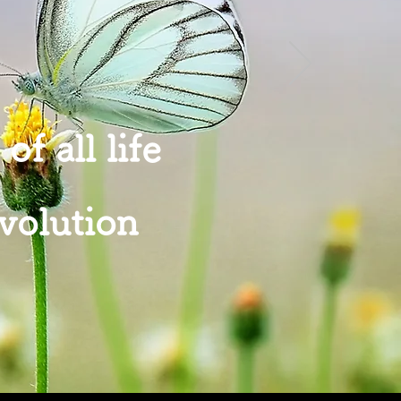
f all life
evolution